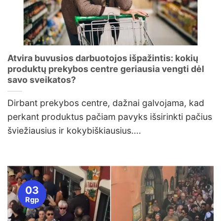
Atvira buvusios darbuotojos išpažintis: kokių
produktų prekybos centre geriausia vengti dėl
savo sveikatos?
Dirbant prekybos centre, dažnai galvojama, kad
perkant produktus pačiam pavyks išsirinkti pačius
šviežiausius ir kokybiškiausius....
03
Rgp