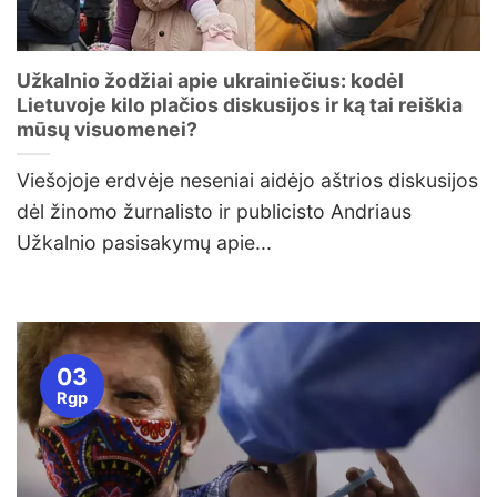
Užkalnio žodžiai apie ukrainiečius: kodėl
Lietuvoje kilo plačios diskusijos ir ką tai reiškia
mūsų visuomenei?
Viešojoje erdvėje neseniai aidėjo aštrios diskusijos
dėl žinomo žurnalisto ir publicisto Andriaus
Užkalnio pasisakymų apie...
03
Rgp