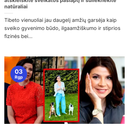
atskleiskite sveikatos paslaptį ir sulieknėkite
natūraliai
Tibeto vienuoliai jau daugelį amžių garsėja kaip
sveiko gyvenimo būdo, ilgaamžiškumo ir stiprios
fizinės bei...
03
Rgp