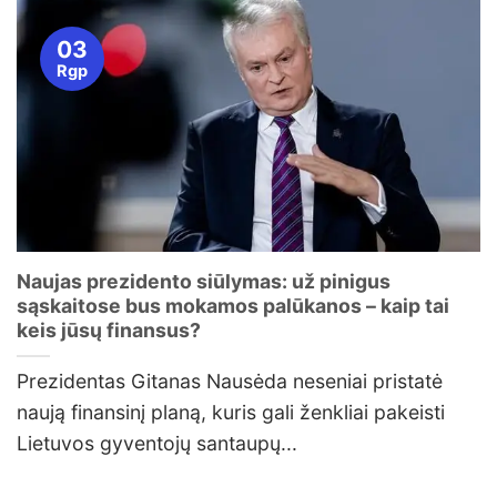
03
Rgp
Naujas prezidento siūlymas: už pinigus
sąskaitose bus mokamos palūkanos – kaip tai
keis jūsų finansus?
Prezidentas Gitanas Nausėda neseniai pristatė
naują finansinį planą, kuris gali ženkliai pakeisti
Lietuvos gyventojų santaupų...