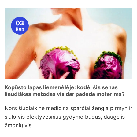
03
Rgp
Kopūsto lapas liemenėlėje: kodėl šis senas
liaudiškas metodas vis dar padeda moterims?
Nors šiuolaikinė medicina sparčiai žengia pirmyn ir
siūlo vis efektyvesnius gydymo būdus, daugelis
žmonių vis...