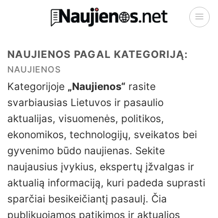
Skip
to
content
NAUJIENOS PAGAL KATEGORIJĄ:
NAUJIENOS
Kategorijoje
„Naujienos“
rasite
svarbiausias Lietuvos ir pasaulio
aktualijas, visuomenės, politikos,
ekonomikos, technologijų, sveikatos bei
gyvenimo būdo naujienas. Sekite
naujausius įvykius, ekspertų įžvalgas ir
aktualią informaciją, kuri padeda suprasti
sparčiai besikeičiantį pasaulį. Čia
publikuojamos patikimos ir aktualios