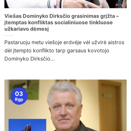
Viešas Dominyko Dirksčio grasinimas grįžta –
įtemptas konfliktas socialiniuose tinkluose
užkariavo dėmesį
Pastaruoju metu viešoje erdvėje vėl užvirė aistros
dėl įtempto konflikto tarp garsaus kovotojo
Dominyko Dirksčio...
03
Rgp