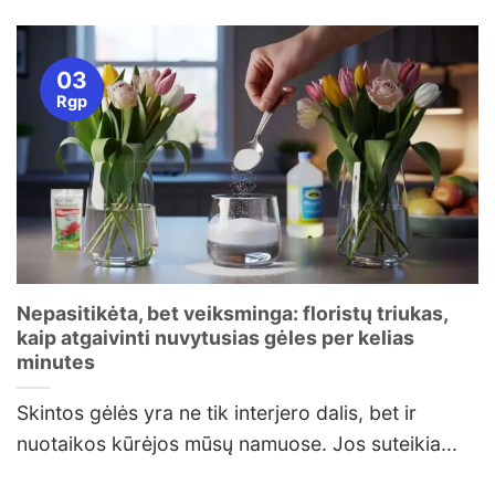
03
Rgp
Nepasitikėta, bet veiksminga: floristų triukas,
kaip atgaivinti nuvytusias gėles per kelias
minutes
Skintos gėlės yra ne tik interjero dalis, bet ir
nuotaikos kūrėjos mūsų namuose. Jos suteikia...