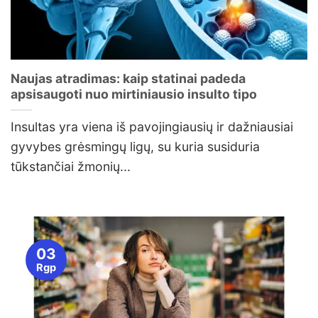
Naujas atradimas: kaip statinai padeda
apsisaugoti nuo mirtiniausio insulto tipo
Insultas yra viena iš pavojingiausių ir dažniausiai
gyvybes grėsmingų ligų, su kuria susiduria
tūkstančiai žmonių...
03
Rgp