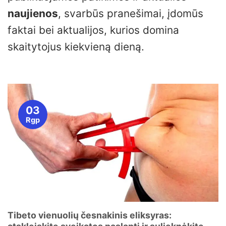
naujienos
, svarbūs pranešimai, įdomūs
faktai bei aktualijos, kurios domina
skaitytojus kiekvieną dieną.
03
Rgp
Tibeto vienuolių česnakinis eliksyras: