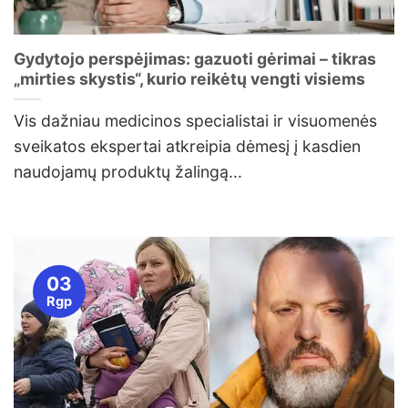
Gydytojo perspėjimas: gazuoti gėrimai – tikras
„mirties skystis“, kurio reikėtų vengti visiems
Vis dažniau medicinos specialistai ir visuomenės
sveikatos ekspertai atkreipia dėmesį į kasdien
naudojamų produktų žalingą...
03
Rgp