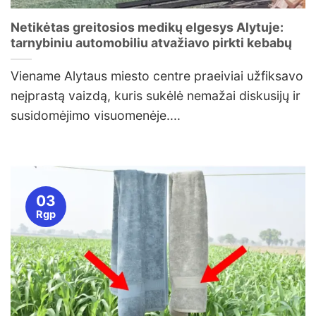
Netikėtas greitosios medikų elgesys Alytuje:
tarnybiniu automobiliu atvažiavo pirkti kebabų
Viename Alytaus miesto centre praeiviai užfiksavo
neįprastą vaizdą, kuris sukėlė nemažai diskusijų ir
susidomėjimo visuomenėje....
03
Rgp