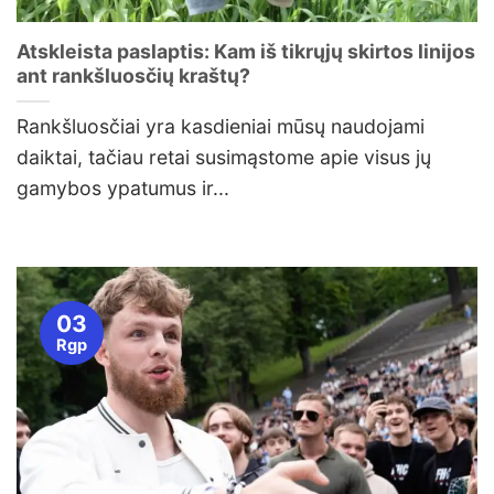
Atskleista paslaptis: Kam iš tikrųjų skirtos linijos
ant rankšluosčių kraštų?
Rankšluosčiai yra kasdieniai mūsų naudojami
daiktai, tačiau retai susimąstome apie visus jų
gamybos ypatumus ir...
03
Rgp