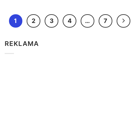
1
2
3
4
…
7
REKLAMA