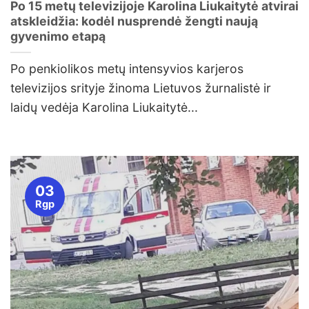
Po 15 metų televizijoje Karolina Liukaitytė atvirai
atskleidžia: kodėl nusprendė žengti naują
gyvenimo etapą
Po penkiolikos metų intensyvios karjeros
televizijos srityje žinoma Lietuvos žurnalistė ir
laidų vedėja Karolina Liukaitytė...
03
Rgp